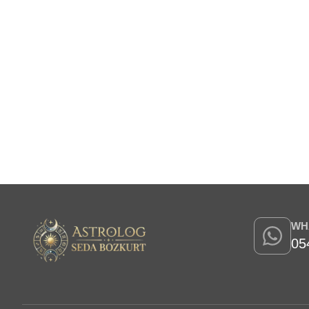
WH
05